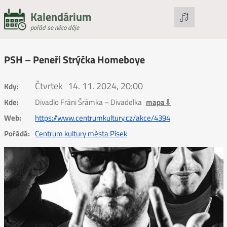
Kalendárium
pořád se něco děje
PSH – Peneři Strýčka Homeboye
Čtvrtek
14. 11. 2024, 20:00
Kdy:
Kde:
Divadlo Fráni Šrámka – Divadelka
mapa⇩
Web:
https://www.centrumkultury.cz/akce/4394
Pořádá:
Centrum kultury města Písek