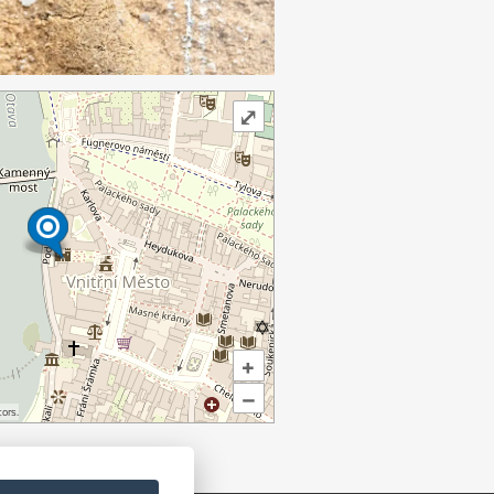
⤢
+
–
ors.