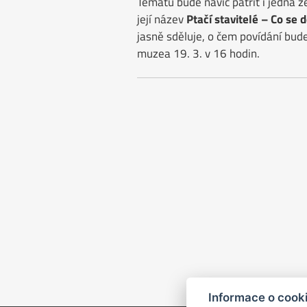
Tématu bude navíc patřit i jedna z
její název
Ptačí stavitelé – Co se 
jasně sděluje, o čem povídání bud
muzea 19. 3. v 16 hodin.
Informace o cook