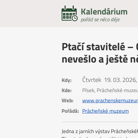
Kalendárium
pořád se něco děje
Ptačí stavitelé –
nevešlo a ještě n
Čtvrtek
19. 03. 2026,
Kdy:
Kde:
Písek, Prácheňské muz
Web:
www.prachenskemuzeum
Pořádá:
Prácheňské muzeum
Jedna z jarních výstav Prácheňsk