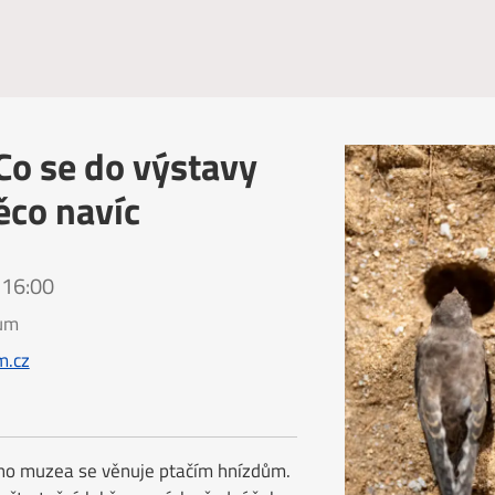
 Co se do výstavy
ěco navíc
 16:00
eum
.cz
ého muzea se věnuje ptačím hnízdům.