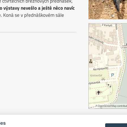
e čtvrtečních březnových přednášek,
do výstavy nevešlo a ještě něco navíc
e. Koná se v přednáškovém sále
©
OpenStreetMap
contribut
ies