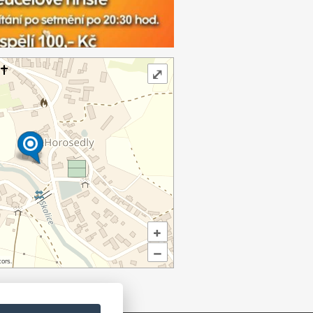
⤢
+
–
ors.