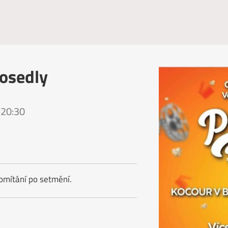
rosedly
 20:30
romítání po setmění.