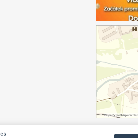
©
OpenStreetMap
contribut
ies