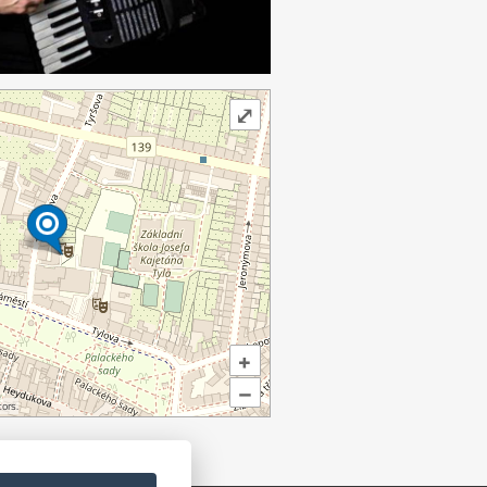
⤢
+
–
ors.