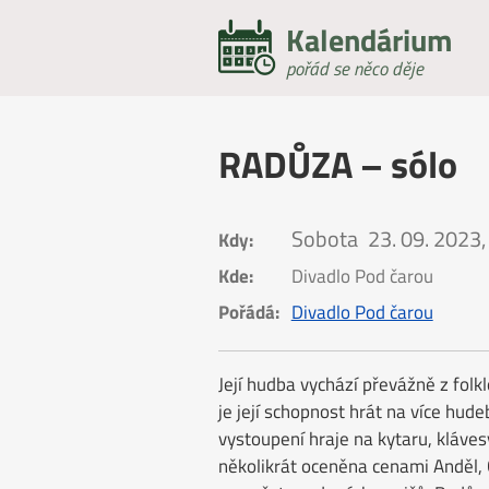
Kalendárium
pořád se něco děje
RADŮZA – sólo
Sobota
23. 09. 2023,
Kdy:
Kde:
Divadlo Pod čarou
Pořádá:
Divadlo Pod čarou
Její hudba vychází převážně z fol
je její schopnost hrát na více hud
vystoupení hraje na kytaru, kláves
několikrát oceněna cenami Anděl, 