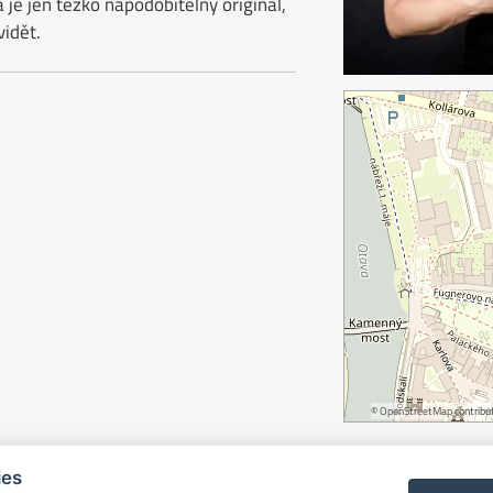
je jen těžko napodobitelný originál,
vidět.
©
OpenStreetMap
contribut
ies