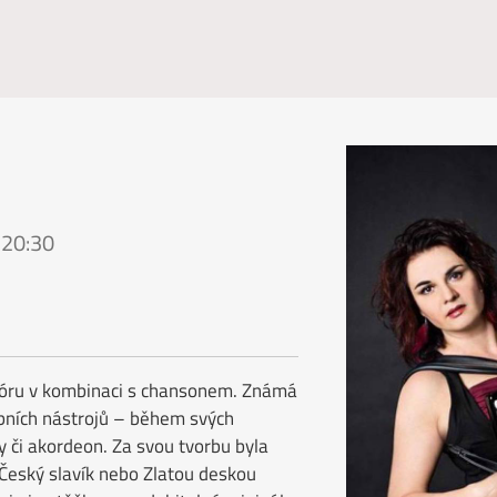
 20:30
klóru v kombinaci s chansonem. Známá
ebních nástrojů – během svých
y či akordeon. Za svou tvorbu byla
Český slavík nebo Zlatou deskou