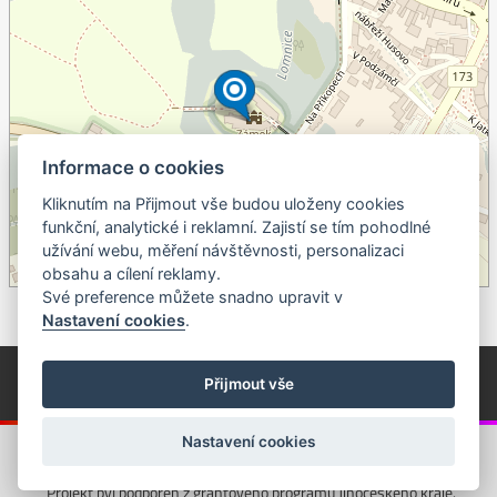
Informace o cookies
Kliknutím na Přijmout vše budou uloženy cookies
+
funkční, analytické i reklamní. Zajistí se tím pohodlné
užívání webu, měření návštěvnosti, personalizaci
–
obsahu a cílení reklamy.
©
OpenStreetMap
contributors.
Své preference můžete snadno upravit v
Nastavení cookies
.
© Píseckem / Kalendárium (Změna programu vyhrazena!)
(Cookies)
Přijmout vše
© 2018 - 2026 Realizace a správa webu:
Studio QUIN.cz
Nastavení cookies
Projekt byl podpořen z grantového programu Jihočeského kraje.