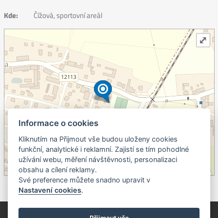
Kde:
Čížová, sportovní areál
⤢
Informace o cookies
Kliknutím na Přijmout vše budou uloženy cookies
+
funkční, analytické i reklamní. Zajistí se tím pohodlné
užívání webu, měření návštěvnosti, personalizaci
–
obsahu a cílení reklamy.
©
OpenStreetMap
contributors.
Své preference můžete snadno upravit v
Nastavení cookies
.
© Píseckem / Kalendárium (Změna programu vyhrazena!)
(Cookies)