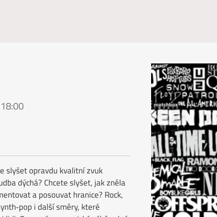
 18:00
 slyšet opravdu kvalitní zvuk
udba dýchá? Chcete slyšet, jak zněla
mentovat a posouvat hranice? Rock,
ynth‑pop i další směry, které