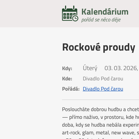
Kalendárium
pořád se něco děje
Rockové proudy
Úterý
03. 03. 2026,
Kdy:
Kde:
Divadlo Pod čarou
Pořádá:
Divadlo Pod čarou
Posloucháte dobrou hudbu a chcete
— přímo naživo, v prostoru, kde h
doba, kdy se hudba nebála experi
art‑rock, glam, metal, new wave, s