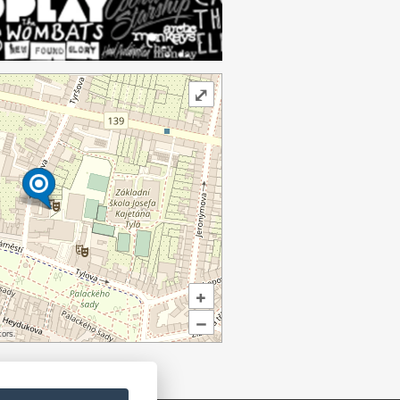
⤢
+
–
ors.