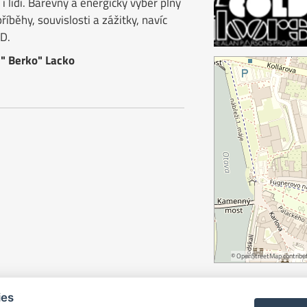
i lidi. Barevný a energický výběr plný
íběhy, souvislosti a zážitky, navíc
D.
 " Berko" Lacko
©
OpenStreetMap
contribut
ies