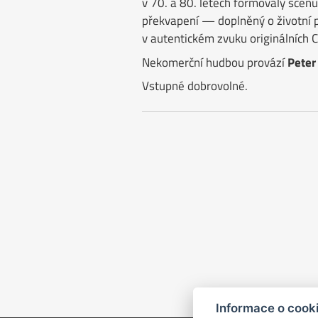
v 70. a 80. letech formovaly scénu 
překvapení — doplněný o životní př
v autentickém zvuku originálních C
Nekomerční hudbou provází
Peter
Vstupné dobrovolné.
Informace o cook