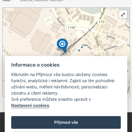
⤢
Informace o cookies
Kliknutím na Přijmout vše budou uloženy cookies
+
funkční, analytické i reklamní. Zajistí se tím pohodlné
užívání webu, měření návštěvnosti, personalizaci
–
obsahu a cílení reklamy.
©
OpenStreetMap
contributors.
Své preference můžete snadno upravit v
Nastavení cookies
.
© Píseckem / Kalendárium (Změna programu vyhrazena!)
(Cookies)
Přijmout vše
© 2018 - 2026 Realizace a správa webu:
Studio QUIN.cz