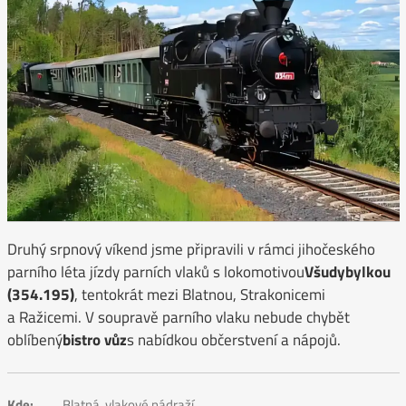
Druhý srpnový víkend jsme připravili v rámci jihočeského
parního léta jízdy parních vlaků s lokomotivou
Všudybylkou
(354.195)
, tentokrát mezi Blatnou, Strakonicemi
a Ražicemi. V soupravě parního vlaku nebude chybět
oblíbený
bistro vůz
s nabídkou občerstvení a nápojů.
Kde:
Blatná, vlakové nádraží