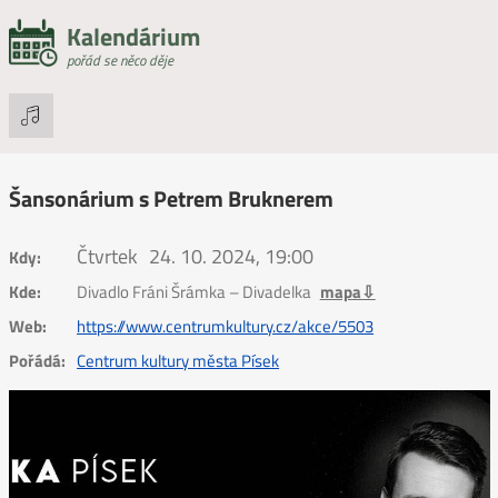
Kalendárium
pořád se něco děje
Šansonárium s Petrem Bruknerem
Čtvrtek
24. 10. 2024, 19:00
Kdy:
Kde:
Divadlo Fráni Šrámka – Divadelka
mapa⇩
Web:
https://www.centrumkultury.cz/akce/5503
Pořádá:
Centrum kultury města Písek