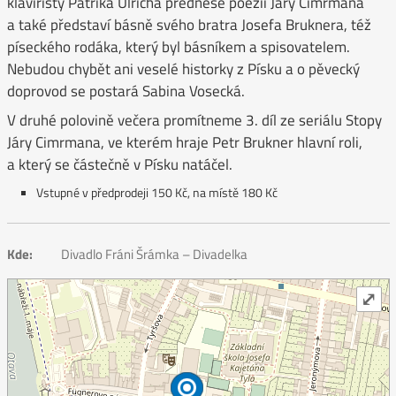
klavíristy Patrika Ulricha přednese poezii Járy Cimrmana
a také představí básně svého bratra Josefa Bruknera, též
píseckého rodáka, který byl básníkem a spisovatelem.
Nebudou chybět ani veselé historky z Písku a o pěvecký
doprovod se postará Sabina Vosecká.
V druhé polovině večera promítneme 3. díl ze seriálu Stopy
Járy Cimrmana, ve kterém hraje Petr Brukner hlavní roli,
a který se částečně v Písku natáčel.
Vstupné v předprodeji 150 Kč, na místě 180 Kč
Kde:
Divadlo Fráni Šrámka – Divadelka
⤢