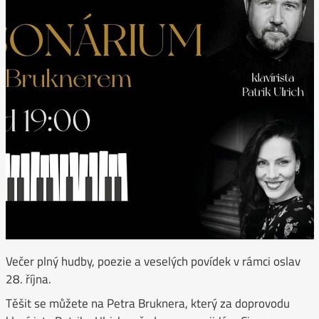
Večer plný hudby, poezie a veselých povídek v rámci oslav
28. října.
Těšit se můžete na Petra Bruknera, který za doprovodu