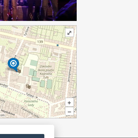
⤢
+
–
ors.