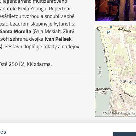
u legendárního multižánrového
ladatele Neila Younga. Repertoár
esátiletou tvorbou a snoubí v sobě
usic. Leadrem skupiny je kytaristka
Santa Morella
(Gaia Mesiah, Žlutý
 tvoří sehraná dvojka
Ivan Pelíšek
). Sestavu doplňuje mladý a nadějný
ístě 250 Kč, KK zdarma.
©
OpenStreetMap
contribut
ies