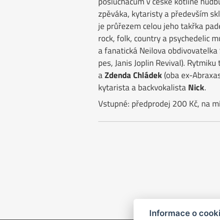
posluchačům v české kotlině hudb
zpěváka, kytaristy a především sk
je průřezem celou jeho takřka pad
rock, folk, country a psychedelic m
a fanatická Neilova obdivovatelka
pes, Janis Joplin Revival). Rytmiku
a
Zdenda Chládek
(oba ex-Abraxas
kytarista a backvokalista
Nick
.
Vstupné: předprodej 200 Kč, na m
Informace o cook