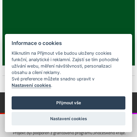
Informace o cookies
Kliknutím na Přijmout vše budou uloženy cookies
funkční, analytické i reklamní. Zajistí se tím pohodlné
užívání webu, měření návštěvnosti, personalizaci
obsahu a cílení reklamy.
Své preference můžete snadno upravit v
Nastavení cookies
.
© Píseckem / Kalendárium (Změna programu vyhrazena!)
(Cookies)
Přijmout vše
© 2018 - 2026 Realizace a správa webu:
Studio QUIN.cz
Nastavení cookies
Projekt byl podpořen z grantového programu Jihočeského kraje.