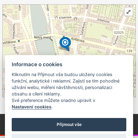
⤢
Informace o cookies
Kliknutím na Přijmout vše budou uloženy cookies
+
funkční, analytické i reklamní. Zajistí se tím pohodlné
užívání webu, měření návštěvnosti, personalizaci
–
obsahu a cílení reklamy.
©
OpenStreetMap
contributors.
Své preference můžete snadno upravit v
Nastavení cookies
.
© Píseckem / Kalendárium (Změna programu vyhrazena!)
(Cookies)
Přijmout vše
© 2018 - 2026 Realizace a správa webu:
Studio QUIN.cz