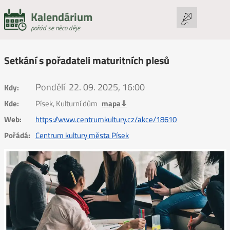
Kalendárium
pořád se něco děje
Setkání s pořadateli maturitních plesů
Pondělí
22. 09. 2025, 16:00
Kdy:
Kde:
Písek, Kulturní dům
mapa⇩
Web:
https://www.centrumkultury.cz/akce/18610
Pořádá:
Centrum kultury města Písek