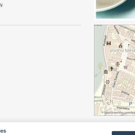
y.
©
OpenStreetMap
contribut
ies