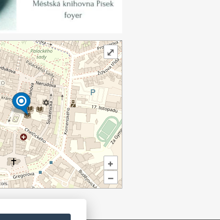
⤢
+
–
ors.