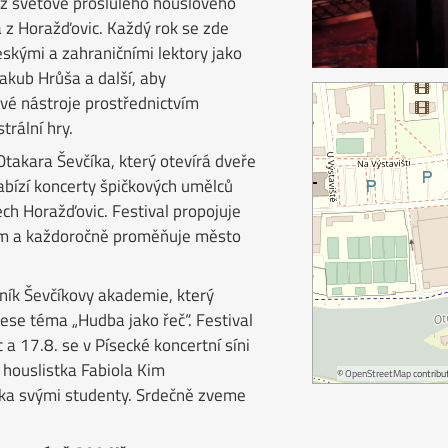
az světově proslulého houslového
 z Horažďovic. Každý rok se zde
eskými a zahraničními lektory jako
akub Hrůša a další, aby
vé nástroje prostřednictvím
trální hry.
Otakara Ševčíka, který otevírá dveře
abízí koncerty špičkových umělců
ch Horažďovic. Festival propojuje
ím a každoročně proměňuje město
čník Ševčíkovy akademie, který
ese téma „Hudba jako řeč“. Festival
 a 17.8. se v Písecké koncertní síni
– houslistka Fabiola Kim
©
OpenStreetMap
contribut
lika svými studenty. Srdečně zveme