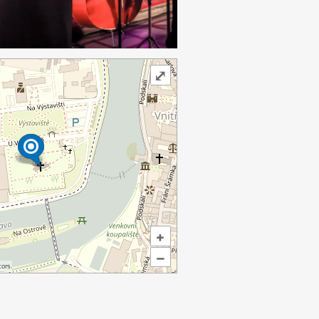
⤢
+
–
ors.