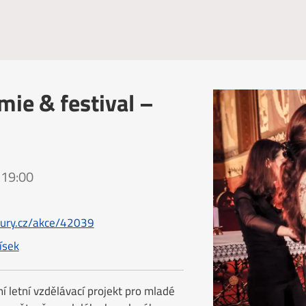
ie & festival –
 19:00
tury.cz/akce/42039
ísek
 letní vzdělávací projekt pro mladé