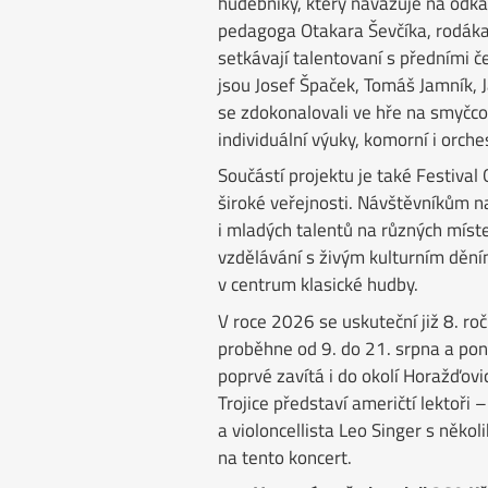
hudebníky, který navazuje na odk
pedagoga Otakara Ševčíka, rodáka
setkávají talentovaní s předními č
jsou Josef Špaček, Tomáš Jamník, J
se zdokonalovali ve hře na smyčco
individuální výuky, komorní i orches
Součástí projektu je také Festival 
široké veřejnosti. Návštěvníkům n
i mladých talentů na různých míste
vzdělávání s živým kulturním děn
v centrum klasické hudby.
V roce 2026 se uskuteční již 8. ro
proběhne od 9. do 21. srpna a pon
poprvé zavítá i do okolí Horažďovic
Trojice představí američtí lektoři 
a violoncellista Leo Singer s něko
na tento koncert.