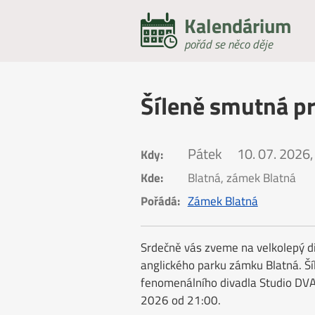
Kalendárium
pořád se něco děje
Šíleně smutná p
Pátek
10. 07. 2026,
Kdy:
Kde:
Blatná, zámek Blatná
Pořádá:
Zámek Blatná
Srdečně vás zveme na velkolepý di
anglického parku zámku Blatná. Š
fenomenálního divadla Studio DVA
2026 od 21:00.