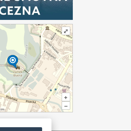
⤢
+
–
ors.