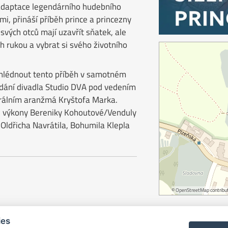
adaptace legendárního hudebního
i, přináší příběh prince a princezny
svých otců mají uzavřít sňatek, ale
h rukou a vybrat si svého životního
zhlédnout tento příběh v samotném
dání divadla Studio DVA pod vedením
rálním aranžmá Kryštofa Marka.
é výkony Bereniky Kohoutové/Venduly
 Oldřicha Navrátila, Bohumila Klepla
©
OpenStreetMap
contribut
ies