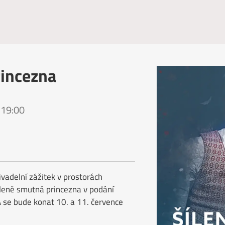
rincezna
 19:00
vadelní zážitek v prostorách
íleně smutná princezna v podání
 se bude konat 10. a 11. července