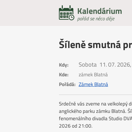
Kalendárium
pořád se něco děje
Šíleně smutná p
Sobota
11. 07. 2026,
Kdy:
Kde:
zámek Blatná
Pořádá:
Zámek Blatná
Srdečně vás zveme na velkolepý di
anglického parku zámku Blatná. Š
fenomenálního divadla Studio DVA
2026 od 21:00.