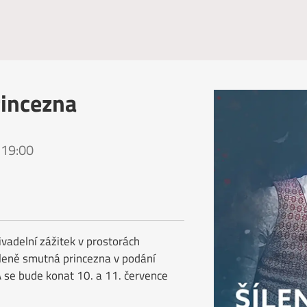
rincezna
 19:00
vadelní zážitek v prostorách
íleně smutná princezna v podání
 se bude konat 10. a 11. července