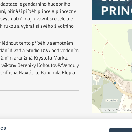
adaptace legendárního hudebního
i, přináší příběh prince a princezny
svých otců mají uzavřít sňatek, ale
h rukou a vybrat si svého životního
zhlédnout tento příběh v samotném
dání divadla Studio DVA pod vedením
rálním aranžmá Kryštofa Marka.
é výkony Bereniky Kohoutové/Venduly
 Oldřicha Navrátila, Bohumila Klepla
©
OpenStreetMap
contribut
ies