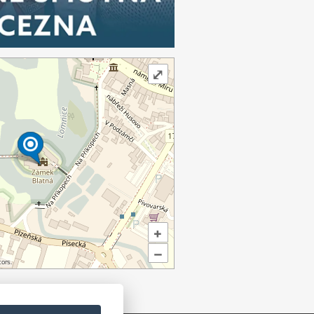
⤢
+
–
ors.