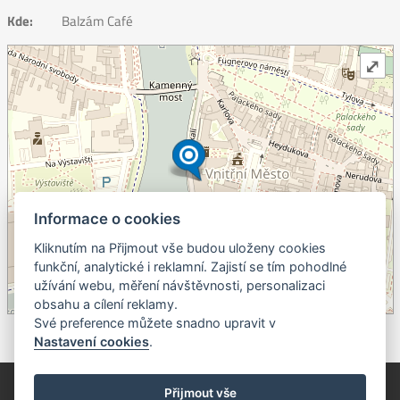
Kde:
Balzám Café
⤢
Informace o cookies
Kliknutím na Přijmout vše budou uloženy cookies
+
funkční, analytické i reklamní. Zajistí se tím pohodlné
užívání webu, měření návštěvnosti, personalizaci
–
obsahu a cílení reklamy.
©
OpenStreetMap
contributors.
Své preference můžete snadno upravit v
Nastavení cookies
.
© Píseckem / Kalendárium (Změna programu vyhrazena!)
(Cookies)
Přijmout vše
© 2018 - 2026 Realizace a správa webu:
Studio QUIN.cz