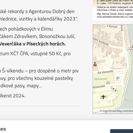
eské rekordy s Agenturou Dobrý den
lednice, vizitky a kalendáříky 2023".
Čech pohádkových v Elimu
čákem Zdravíkem, Bosonožkou Julií,
Veverčáka v Píseckých horách.
zium KČT ČPA, vstupné 50 Kč, pro
ů Š-víkendu – pro dospěné o metr piv
vy, pro všechny kouzelné pastelky
ohádkové pasy, mapy…
víkend 2024.
©
OpenStreetMap
contribut
ies