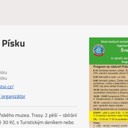
 Písku
sku
sku
tvi.cz/
í organizátor
ňského muzea. Trasy: 2 pěší – sbírání
né 30 Kč, s Turistickým deníkem nebo