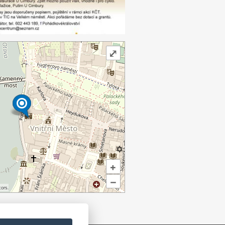
⤢
+
–
ors.