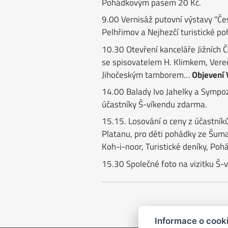
Pohádkovým pasem 20 Kč.
9.00 Vernisáž putovní výstavy "Č
Pelhřimov a Nejhezčí turistické poh
10.30 Otevření kanceláře Jižních 
se spisovatelem H. Klimkem, Vere
Jihočeským tamborem…
Objevení 
14.00 Balady Ivo Jahelky a Sympo
účastníky Š-víkendu zdarma.
15.15. Losování o ceny z účastník
Platanu, pro děti pohádky ze Šuma
Koh-i-noor, Turistické deníky, P
15.30 Společné foto na vizitku Š-
Informace o cook