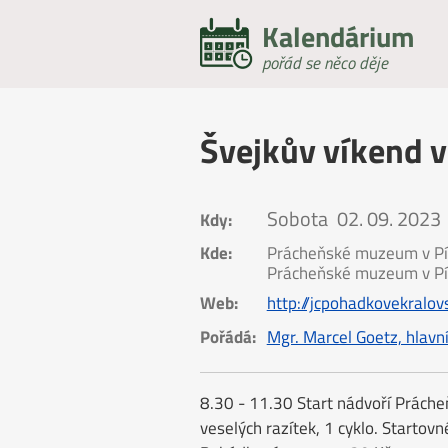
Kalendárium
pořád se něco děje
Švejkův víkend v
Sobota
02. 09. 2023
Kdy:
Kde:
Prácheňské muzeum v Pí
Prácheňské muzeum v Pí
Web:
http://jcpohadkovekralovs
Pořádá:
Mgr. Marcel Goetz, hlavn
8.30 - 11.30 Start nádvoří Práche
veselých razítek, 1 cyklo. Startov