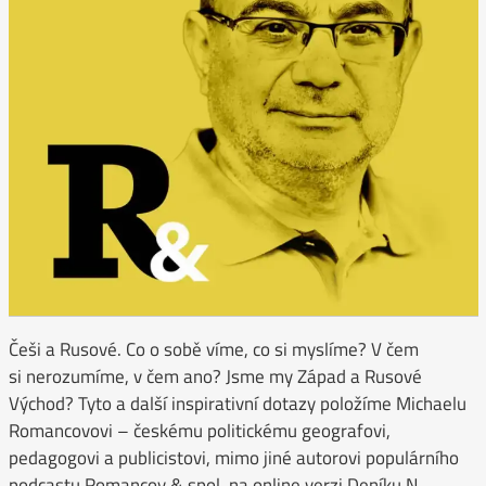
Češi a Rusové. Co o sobě víme, co si myslíme? V čem
si nerozumíme, v čem ano? Jsme my Západ a Rusové
Východ? Tyto a další inspirativní dotazy položíme Michaelu
Romancovovi – českému politickému geografovi,
pedagogovi a publicistovi, mimo jiné autorovi populárního
podcastu Romancov & spol. na online verzi Deníku N.