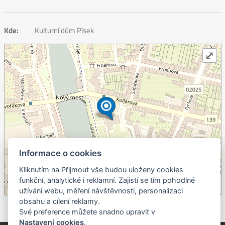
Kde:
Kulturní dům Písek
⤢
Informace o cookies
+
Kliknutím na Přijmout vše budou uloženy cookies
–
funkční, analytické i reklamní. Zajistí se tím pohodlné
užívání webu, měření návštěvnosti, personalizaci
©
OpenStreetMap
contributors.
obsahu a cílení reklamy.
Své preference můžete snadno upravit v
Nastavení cookies
.