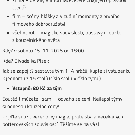
čtenáři
film – scény, hlášky a vizuální momenty z prvního
filmového dobrodružství
všehochuť – magické souvislosti, postavy i kouzla
z kouzelnického světa
Kdy? v sobotu 15. 11. 2025 od 18:00
Kde? Divadelka Písek
Jak se zapojit? sestavte tým 1–4 hráčů, kupte si vstupenku
k jednomu z 15 stolů (číslo stolu = číslo týmu)
Vstupné: 80 Kč za tým
Soutěžit můžete i sami – odvaha se cení! Nejlepší týmy
si odnesou kouzelné ceny!
Přijďte si užít večer plný magie, přátelství a nečekaných
potterovských souvislostí. Těšíme se na vás!