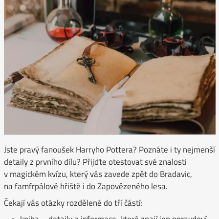
Jste pravý fanoušek Harryho Pottera? Poznáte i ty nejmenší
detaily z prvního dílu? Přijďte otestovat své znalosti
v magickém kvízu, který vás zavede zpět do Bradavic,
na famfrpálové hřiště i do Zapovězeného lesa.
Čekají vás otázky rozdělené do tří částí:
kniha – detaily a informace, které znají jen opravdoví