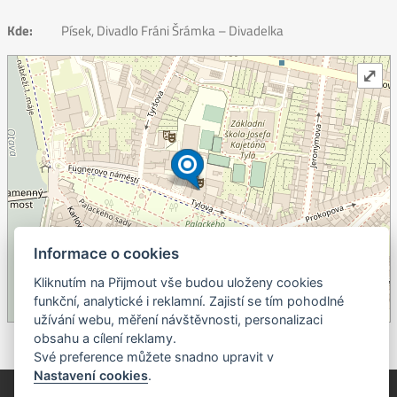
Kde:
Písek, Divadlo Fráni Šrámka – Divadelka
⤢
Informace o cookies
+
Kliknutím na Přijmout vše budou uloženy cookies
–
funkční, analytické i reklamní. Zajistí se tím pohodlné
©
OpenStreetMap
contributors.
užívání webu, měření návštěvnosti, personalizaci
obsahu a cílení reklamy.
Své preference můžete snadno upravit v
Nastavení cookies
.
© Píseckem / Kalendárium (Změna programu vyhrazena!)
(Cookies)