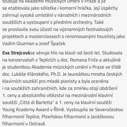
studuje na Akademii múzických umění v Praze a již
se etablovala jako sólistka i komorní hráčka. Její úspěchy
zahrnují vysoká umístění v národních i mezinárodních
soutěžích a vystoupení s předními orchestry. Také
se proslavila svou účastí na významných festivalových
projektech a masterclassech s renomovanými houslisty jako
Vadim Gluzman a Josef Špaček.
Eva Strejcová
se věnuje hře na klavír od šesti let. Studovala
na konzervatoři v Teplicích u doc. Romana Friče a aktuálně
je studentkou Akademie múzických umění v Praze ve třídě
doc. Lukáše Klánského, Ph.D. Je laureátkou mnoha českých
klavírních soutěží pro mladé pianisty a byla oceněna
i na soutěžích zahraničních, kde za zmínku stojí obdržení
1. ceny a absolutního vítězství na mezinárodní klavírní
soutěži „Cittá di Barletta“ a 1. ceny na klavírní soutěži
Young Academy Award v Římě. Vystoupila se Severočeskou
filharmonií Teplice, Plzeňskou filharmonií a Janáčkovou
filharmonií v Ostravě.