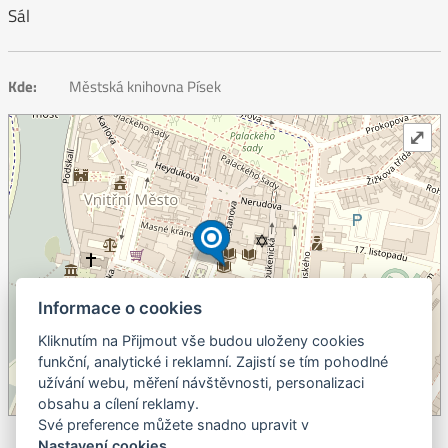
Sál
Kde:
Městská knihovna Písek
⤢
Informace o cookies
Kliknutím na Přijmout vše budou uloženy cookies
+
funkční, analytické i reklamní. Zajistí se tím pohodlné
užívání webu, měření návštěvnosti, personalizaci
–
obsahu a cílení reklamy.
©
OpenStreetMap
contributors.
Své preference můžete snadno upravit v
Nastavení cookies
.