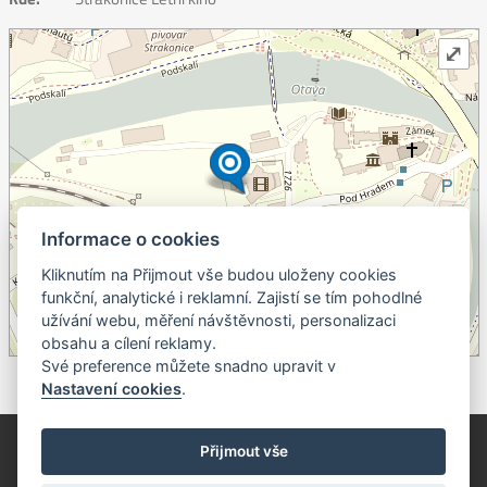
⤢
Informace o cookies
Kliknutím na Přijmout vše budou uloženy cookies
+
funkční, analytické i reklamní. Zajistí se tím pohodlné
užívání webu, měření návštěvnosti, personalizaci
–
obsahu a cílení reklamy.
©
OpenStreetMap
contributors.
Své preference můžete snadno upravit v
Nastavení cookies
.
© Píseckem / Kalendárium (Změna programu vyhrazena!)
(Cookies)
Přijmout vše
© 2018 - 2026 Realizace a správa webu:
Studio QUIN.cz