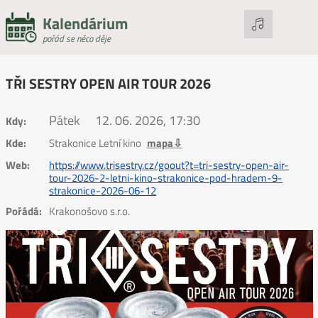
Kalendárium
pořád se něco děje
TŘI SESTRY OPEN AIR TOUR 2026
Pátek
12. 06. 2026, 17:30
Kdy:
Kde:
Strakonice Letní kino
mapa⇩
Web:
https://www.trisestry.cz/goout?t=tri-sestry-open-air-
tour-2026-2-letni-kino-strakonice-pod-hradem-9-
strakonice-2026-06-12
Pořádá:
Krakonošovo s.r.o.