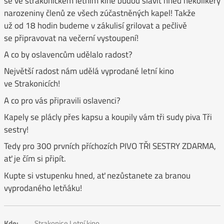
se ve strakonickém letním kině budou slavit hned několikery
narozeniny členů ze všech zúčastněných kapel! Takže
už od 18 hodin budeme v zákulisí grilovat a pečlivě
se připravovat na večerní vystoupení!
A co by oslavencům udělalo radost?
Největší radost nám udělá vyprodané letní kino
ve Strakonicích!
A co pro vás připravili oslavenci?
Kapely se plácly přes kapsu a koupily vám tři sudy piva Tři
sestry!
Tedy pro 300 prvních příchozích PIVO TŘI SESTRY ZDARMA,
ať je čím si připít.
Kupte si vstupenku hned, ať nezůstanete za branou
vyprodaného letňáku!
Kde:
Strakonice Letní kino