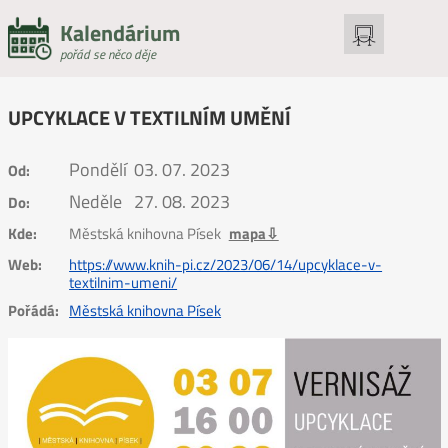
Kalendárium
pořád se něco děje
UPCYKLACE V TEXTILNÍM UMĚNÍ
Pondělí
03. 07. 2023
Od:
Neděle
27. 08. 2023
Do:
Kde:
Městská knihovna Písek
mapa⇩
Web:
https://www.knih-pi.cz/2023/06/14/upcyklace-v-
textilnim-umeni/
Pořádá:
Městská knihovna Písek