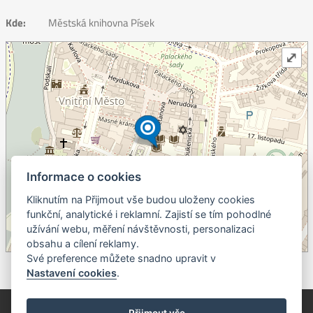
Kde:
Městská knihovna Písek
⤢
Informace o cookies
Kliknutím na Přijmout vše budou uloženy cookies
+
funkční, analytické i reklamní. Zajistí se tím pohodlné
užívání webu, měření návštěvnosti, personalizaci
–
obsahu a cílení reklamy.
©
OpenStreetMap
contributors.
Své preference můžete snadno upravit v
Nastavení cookies
.
© Píseckem / Kalendárium (Změna programu vyhrazena!)
(Cookies)