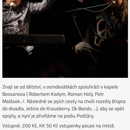
Znají se od dětství, v osmdesátkách spoluhráči v kapele
Bossanova ( Robertem Kodym, Roman Holý, Petr
Malásek../. Následně se jejich cesty na chvíli rozešly (Kopta
do divadla, Ješina do Krausberry, Ok Bandu …), aby se opět
spojily, a nyní je přivítáme na podiu Podčáry.
Vstupné: 200 Kč, KK 50 Kč vstupenky pouze na místě.