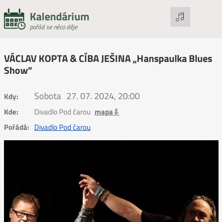
Kalendárium
pořád se něco děje
VÁCLAV KOPTA & CÍBA JEŠINA „Hanspaulka Blues
Show“
Sobota
27. 07. 2024, 20:00
Kdy:
Kde:
Divadlo Pod čarou
mapa⇩
Pořádá:
Divadlo Pod čarou