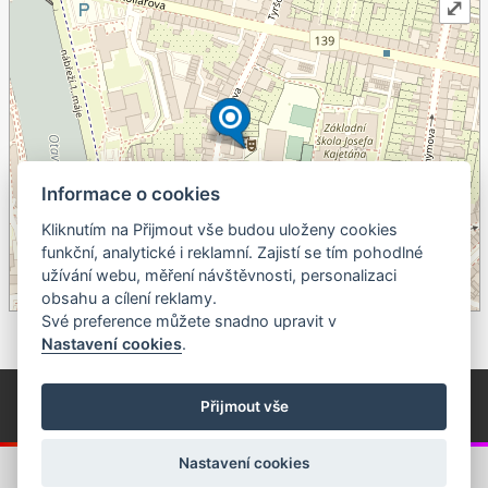
⤢
Informace o cookies
Kliknutím na Přijmout vše budou uloženy cookies
+
funkční, analytické i reklamní. Zajistí se tím pohodlné
užívání webu, měření návštěvnosti, personalizaci
–
obsahu a cílení reklamy.
©
OpenStreetMap
contributors.
Své preference můžete snadno upravit v
Nastavení cookies
.
© Píseckem / Kalendárium (Změna programu vyhrazena!)
(Cookies)
Přijmout vše
© 2018 - 2026 Realizace a správa webu:
Studio QUIN.cz
Nastavení cookies