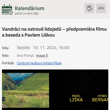
Kalendárium
pořád se něco děje
Vandráci na ostrově lidojedů – předpremiéra filmu
a beseda s Pavlem Liškou
Neděle
10. 11. 2024, 16:00
Kdy:
Kde:
kino Portyč
mapa⇩
Pořádá:
Centrum kultury města Písek