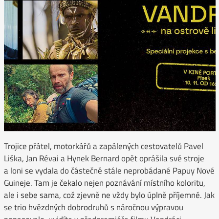
Trojice přátel, motorkářů a zapálených cestovatelů Pavel
Liška, Jan Révai a Hynek Bernard opět oprášila své stroje
a loni se vydala do částečně stále neprobádané Papuy Nové
Guineje. Tam je čekalo nejen poznávání místního koloritu,
ale i sebe sama, což zjevně ne vždy bylo úplně příjemné. Jak
se trio hvězdných dobrodruhů s náročnou výpravou