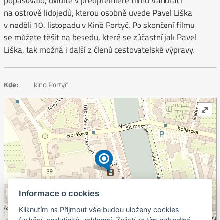
popasovalo, uvidíte v předpremiéře filmu Vandráci
na ostrově lidojedů, kterou osobně uvede Pavel Liška
v neděli 10. listopadu v Kině Portyč. Po skončení filmu
se můžete těšit na besedu, které se zúčastní jak Pavel
Liška, tak možná i další z členů cestovatelské výpravy.
Kde:
kino Portyč
⤢
Informace o cookies
Kliknutím na Přijmout vše budou uloženy cookies
+
funkční, analytické i reklamní. Zajistí se tím pohodlné