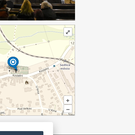
⤢
+
–
ors.