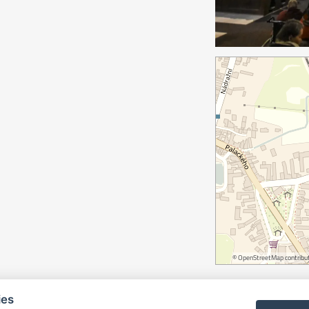
©
OpenStreetMap
contribut
ies