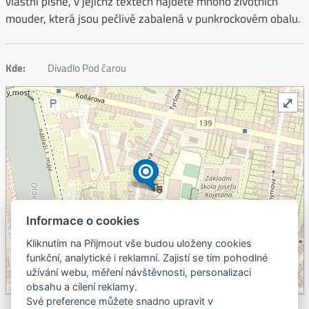
vlastní písně, v jejíchž textech najdete mnoho životních
mouder, která jsou pečlivě zabalená v punkrockovém obalu.
Kde:
Divadlo Pod čarou
⤢
Informace o cookies
Kliknutím na Přijmout vše budou uloženy cookies
+
funkční, analytické i reklamní. Zajistí se tím pohodlné
užívání webu, měření návštěvnosti, personalizaci
–
obsahu a cílení reklamy.
©
OpenStreetMap
contributors.
Své preference můžete snadno upravit v