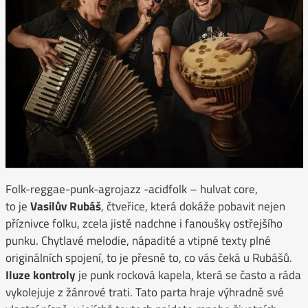
Folk-reggae-punk-agrojazz -acidfolk – hulvat core,
to je
Vasilův Rubáš
, čtveřice, která dokáže pobavit nejen
příznivce folku, zcela jistě nadchne i fanoušky ostřejšího
punku. Chytlavé melodie, nápadité a vtipné texty plné
originálních spojení, to je přesně to, co vás čeká u Rubášů.
Iluze kontroly
je punk rocková kapela, která se často a ráda
vykolejuje z žánrové trati. Tato parta hraje výhradně své