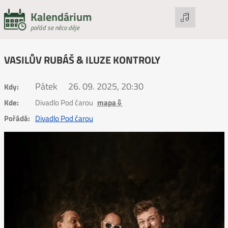
Kalendárium
pořád se něco děje
VASILŮV RUBÁŠ & ILUZE KONTROLY
Pátek
26. 09. 2025, 20:30
Kdy:
Kde:
Divadlo Pod čarou
mapa⇩
Pořádá:
Divadlo Pod čarou