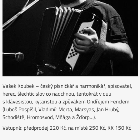
Vašek Koubek – český písničkář a harmonikář, spisovatel,
herec, šlechtic slov co nadchnou, tentokrát v duu
s klávesistou, kytaristou a zpěvákem Ondřejem Fenclem
(Luboš Pospíšil, Vladimír Merta, Marsyas, Jan Hrubý,
Schodiště, Hromosvod, Mňága a Žďorp…).
Vstupné: předprodej 220 Kč, na místě 250 Kč, KK 150 Kč