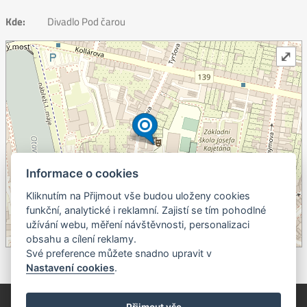
Kde:
Divadlo Pod čarou
⤢
Informace o cookies
Kliknutím na Přijmout vše budou uloženy cookies
+
funkční, analytické i reklamní. Zajistí se tím pohodlné
užívání webu, měření návštěvnosti, personalizaci
–
obsahu a cílení reklamy.
©
OpenStreetMap
contributors.
Své preference můžete snadno upravit v
Nastavení cookies
.
© Píseckem / Kalendárium (Změna programu vyhrazena!)
(Cookies)