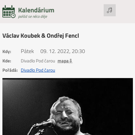
Kalendárium
pořád se něco děje
Václav Koubek & Ondřej Fencl
Pátek
09. 12. 2022, 20:30
Kdy:
Kde:
Divadlo Pod čarou
mapa⇩
Pořádá:
Divadlo Pod čarou