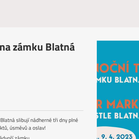
 na zámku Blatná
Blatná slibují nádherné tři dny plné
uktů, úsměvů a oslav!
ádvoří zámku.