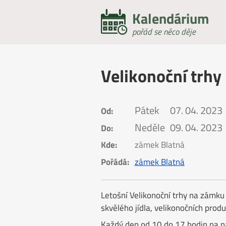
Kalendárium
pořád se něco děje
Velikonoční trhy
Pátek
07. 04. 2023
Od:
Neděle
09. 04. 2023
Do:
Kde:
zámek Blatná
Pořádá:
zámek Blatná
Letošní Velikonoční trhy na zámku 
skvělého jídla, velikonočních prod
Každý den od 10 do 17 hodin na n