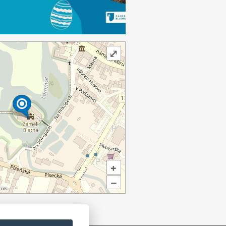
⤢
+
–
ors.