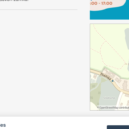
©
OpenStreetMap
contribut
ies