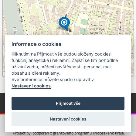
Informace o cookies
Kliknutím na Přijmout vše budou uloženy cookies
+
funkční, analytické i reklamní. Zajistí se tím pohodlné
užívání webu, měření návštěvnosti, personalizaci
–
obsahu a cílení reklamy.
©
OpenStreetMap
contributors.
Své preference můžete snadno upravit v
Nastavení cookies
.
© Píseckem / Kalendárium (Změna programu vyhrazena!)
(Cookies)
Přijmout vše
© 2018 - 2026 Realizace a správa webu:
Studio QUIN.cz
Nastavení cookies
Projekt byl podpořen z grantového programu Jihočeského kraje.