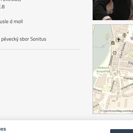
č.8
usle d moll
, pěvecký sbor Sonitus
©
OpenStreetMap
contribut
ies