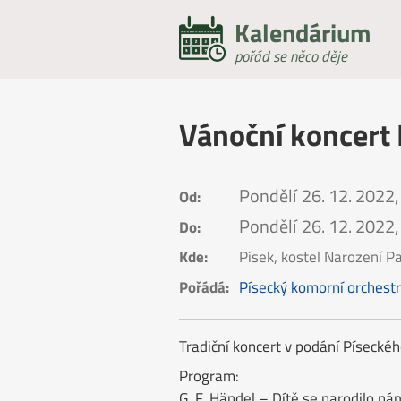
Kalendárium
pořád se něco děje
Vánoční koncert
Pondělí
26. 12. 2022,
Od:
Pondělí
26. 12. 2022,
Do:
Kde:
Písek, kostel Narození P
Pořádá:
Písecký komorní orchestr
Tradiční koncert v podání Písecké
Program:
G. F. Händel – Dítě se narodilo ná