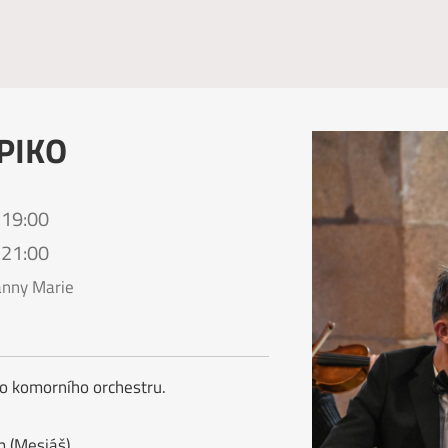
 PIKO
 19:00
 21:00
anny Marie
ho komorního orchestru.
m (Mesiáš)