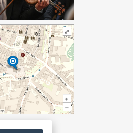
⤢
+
–
ors.