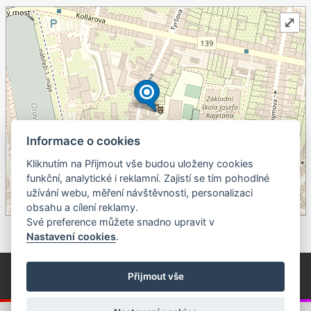
⤢
Informace o cookies
Kliknutím na Přijmout vše budou uloženy cookies
+
funkční, analytické i reklamní. Zajistí se tím pohodlné
užívání webu, měření návštěvnosti, personalizaci
–
obsahu a cílení reklamy.
©
OpenStreetMap
contributors.
Své preference můžete snadno upravit v
Nastavení cookies
.
© Píseckem / Kalendárium (Změna programu vyhrazena!)
(Cookies)
Přijmout vše
© 2018 - 2026 Realizace a správa webu:
Studio QUIN.cz