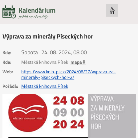
Kalendárium
pořád se něco děje
Výprava za minerály Píseckých hor
Sobota
24. 08. 2024, 08:00
Kdy:
Kde:
Městská knihovna Písek
mapa⇩
Web:
https://www.knih-pi.cz/2024/06/27/vyprava-za-
mineraly-piseckych-hor-2/
Pořádá:
Městská knihovna Písek