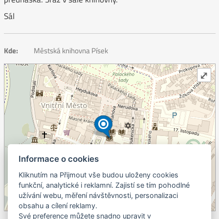
Sál
Kde:
Městská knihovna Písek
⤢
Informace o cookies
Kliknutím na Přijmout vše budou uloženy cookies
+
funkční, analytické i reklamní. Zajistí se tím pohodlné
užívání webu, měření návštěvnosti, personalizaci
–
obsahu a cílení reklamy.
©
OpenStreetMap
contributors.
Své preference můžete snadno upravit v