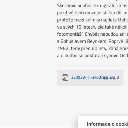
Škochovi. Soubor 33 digitálních ti
pozitivů tvoří muzejní sbírku děl a
protože mezi snímky najdete třeba
ve svých 15 letech, ale také několi
fotomontáží. Chybět nebudou ani 
s Bohuslavem Reynkem. Poprvé Jiří
1962, tedy před 60 lety. Zahájení
a o hudbu se postarají synové Ond
220929-jiri-skoch.jpg
.jpg, B
Informace o cook