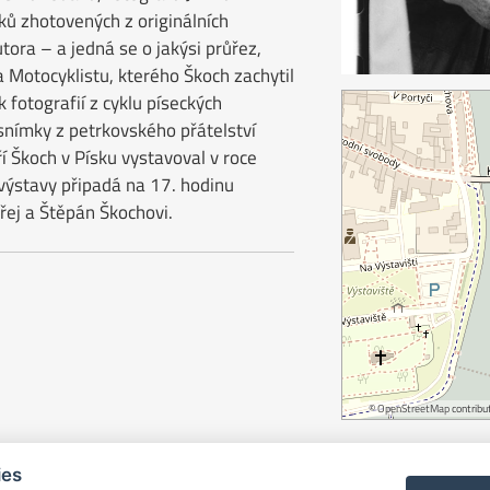
sků zhotovených z originálních
utora – a jedná se o jakýsi průřez,
 Motocyklistu, kterého Škoch zachytil
k fotografií z cyklu píseckých
snímky z petrkovského přátelství
 Škoch v Písku vystavoval v roce
 výstavy připadá na 17. hodinu
řej a Štěpán Škochovi.
©
OpenStreetMap
contribut
ies