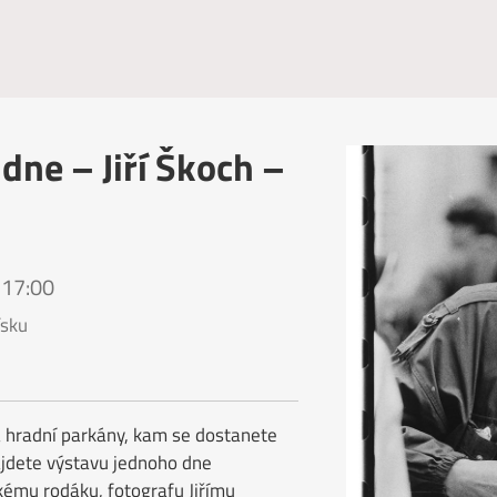
dne – Jiří Škoch –
 17:00
sku
a hradní parkány, kam se dostanete
ajdete výstavu jednoho dne
ému rodáku, fotografu Jiřímu