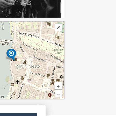
⤢
+
–
ors.