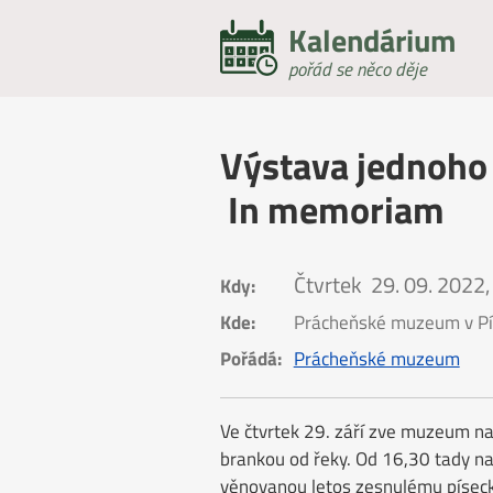
Kalendárium
pořád se něco děje
Výstava jednoho 
In memoriam
Čtvrtek
29. 09. 2022,
Kdy:
Kde:
Prácheňské muzeum v Pí
Pořádá:
Prácheňské muzeum
Ve čtvrtek 29. září zve muzeum n
brankou od řeky. Od 16,30 tady n
věnovanou letos zesnulému píseck