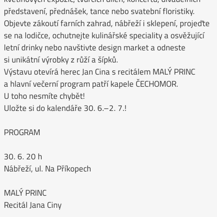
představení, přednášek, tance nebo svatební floristiky.
Objevte zákoutí farních zahrad, nábřeží i sklepení, projeďte
se na lodičce, ochutnejte kulinářské speciality a osvěžující
letní drinky nebo navštivte design market a odneste
si unikátní výrobky z růží a šípků.
Výstavu otevírá herec Jan Cina s recitálem MALÝ PRINC
a hlavní večerní program patří kapele ČECHOMOR.
U toho nesmíte chybět!
Uložte si do kalendáře 30. 6.–2. 7.!
PROGRAM
30. 6. 20 h
Nábřeží, ul. Na Příkopech
MALÝ PRINC
Recitál Jana Ciny