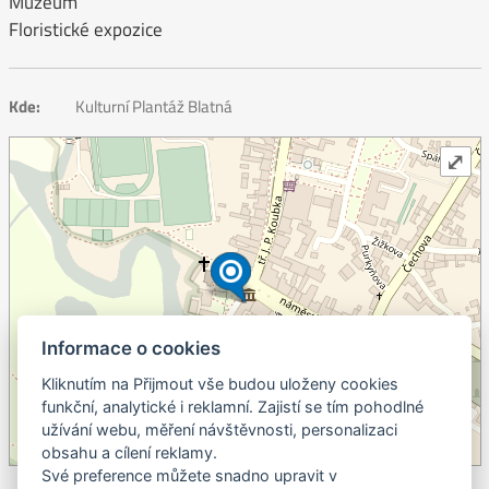
Muzeum
Floristické expozice
Kde:
Kulturní Plantáž Blatná
⤢
Informace o cookies
Kliknutím na Přijmout vše budou uloženy cookies
+
funkční, analytické i reklamní. Zajistí se tím pohodlné
užívání webu, měření návštěvnosti, personalizaci
–
obsahu a cílení reklamy.
©
OpenStreetMap
contributors.
Své preference můžete snadno upravit v