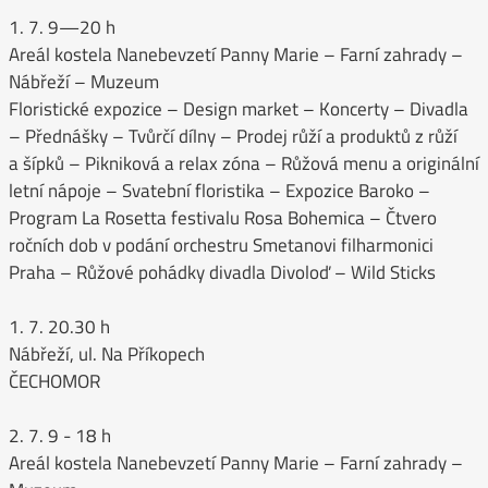
1. 7. 9—20 h
Areál kostela Nanebevzetí Panny Marie – Farní zahrady –
Nábřeží – Muzeum
Floristické expozice – Design market – Koncerty – Divadla
– Přednášky – Tvůrčí dílny – Prodej růží a produktů z růží
a šípků – Pikniková a relax zóna – Růžová menu a originální
letní nápoje – Svatební floristika – Expozice Baroko –
Program La Rosetta festivalu Rosa Bohemica – Čtvero
ročních dob v podání orchestru Smetanovi filharmonici
Praha – Růžové pohádky divadla Divoloď – Wild Sticks
1. 7. 20.30 h
Nábřeží, ul. Na Příkopech
ČECHOMOR
2. 7. 9 - 18 h
Areál kostela Nanebevzetí Panny Marie – Farní zahrady –