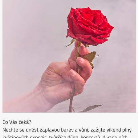
Co Vás čeká?
Nechte se unést záplavou barev a vůní, zažijte víkend plný
květinových expozic, tvůrčích dílen, koncertů, divadelních