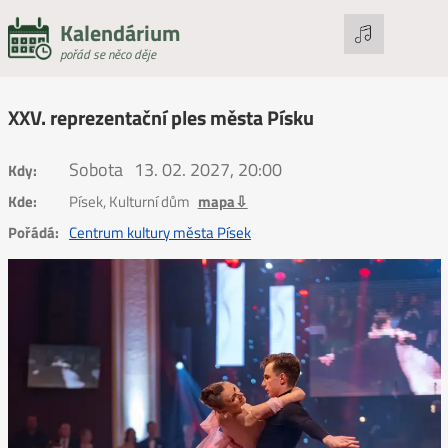
Kalendárium
pořád se něco děje
XXV. reprezentační ples města Písku
Sobota
13. 02. 2027, 20:00
Kdy:
Kde:
Písek, Kulturní dům
mapa⇩
Pořádá:
Centrum kultury města Písek