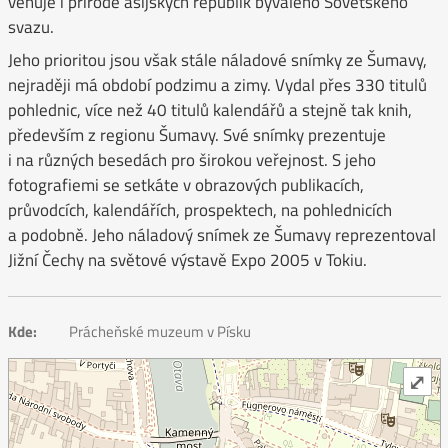
věnuje i přírodě asijských republik bývalého Sovětského
svazu.
Jeho prioritou jsou však stále náladové snímky ze Šumavy,
nejraději má období podzimu a zimy. Vydal přes 330 titulů
pohlednic, více než 40 titulů kalendářů a stejně tak knih,
především z regionu Šumavy. Své snímky prezentuje
i na různých besedách pro širokou veřejnost. S jeho
fotografiemi se setkáte v obrazových publikacích,
průvodcích, kalendářích, prospektech, na pohlednicích
a podobně. Jeho náladový snímek ze Šumavy reprezentoval
Jižní Čechy na světové výstavě Expo 2005 v Tokiu.
Kde:
Prácheňské muzeum v Písku
⤢