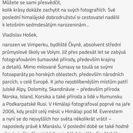
Můžete se sami přesvědčit,
kolik krásy dokáže zachytit na svých fotografiích. Své
poslední himalájské dobrodružství si cestovatel nadělil
k letošním sedmdesátým narozeninám…
Vladislav Hošek,
narozen ve Vimperku, bydliště Čkyně, absolvent střední
průmyslové školy ve Volyni. Již přes padesát let se zabývá
fotografováním šumavské přírody, především krajiny
a detailů. Mimo milované Šumavy se toulá se svými
fotoaparáty po horských oblastech, především národních
parcích, v celé Evropě. K jeho nejoblíbenějším místům patří
Julské Alpy, Dolomity, Skandinávie – především příroda
Norska, Island, Korsika a také příroda a lidé v Rumunsku
a Podkarpatské Rusi. V Himálaji fotografoval poprvé na jaře
2006, kdy prožil celý měsíc v Himálaji pod M. Everestem
a nyní se do nejvyšších hor světa několikrát vrátil –
naposledy právě k Manáslu. V poslední době se také hodně