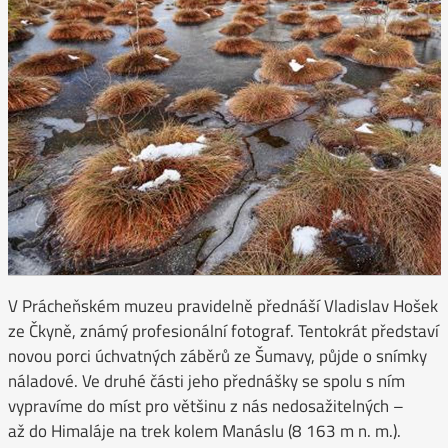
V Prácheňském muzeu pravidelně přednáší Vladislav Hošek
ze Čkyně, známý profesionální fotograf. Tentokrát představí
novou porci úchvatných záběrů ze Šumavy, půjde o snímky
náladové. Ve druhé části jeho přednášky se spolu s ním
vypravíme do míst pro většinu z nás nedosažitelných –
až do Himaláje na trek kolem Manáslu (8 163 m n. m.).