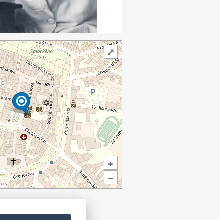
⤢
+
–
ors.