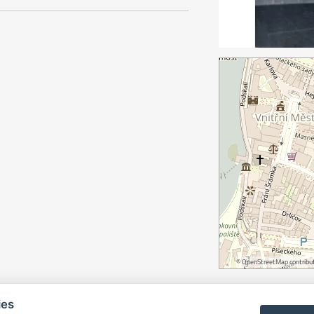
©
OpenStreetMap
contribut
ies