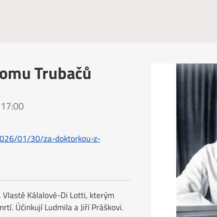
Domu Trubačů
 17:00
/2026/01/30/za-doktorkou-z-
 Vlastě Kálalové-Di Lotti, kterým
tí. Účinkují Ludmila a Jiří Práškovi.