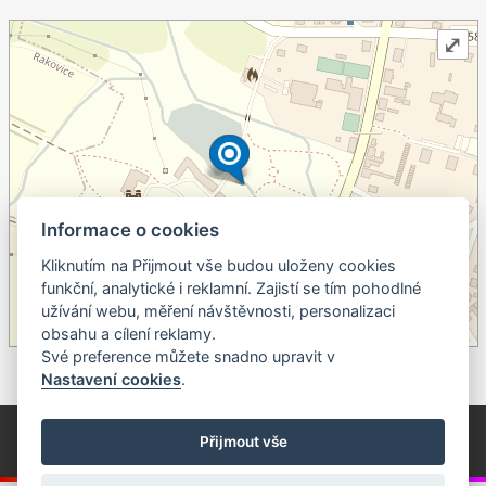
⤢
Informace o cookies
Kliknutím na Přijmout vše budou uloženy cookies
+
funkční, analytické i reklamní. Zajistí se tím pohodlné
užívání webu, měření návštěvnosti, personalizaci
–
obsahu a cílení reklamy.
©
OpenStreetMap
contributors.
Své preference můžete snadno upravit v
Nastavení cookies
.
© Píseckem / Kalendárium (Změna programu vyhrazena!)
(Cookies)
Přijmout vše
© 2018 - 2026 Realizace a správa webu:
Studio QUIN.cz