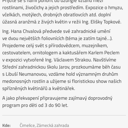
Přijďte se s námi ponořit do džungle vztahů mezi
rostlinami, živočichy a jejich prostředím. Expozice o hmyzu,
včelkách, motýlech, drobných obratlovcích atd. doplní
úžasná aranžmá z živých květin v režii Ing. Elišky Topkové.
Ing. Hana Chvalová předvede své zahradnické umění
ve dvou největších foliovnících (téma je zatím tajné…).
Projedeme celý svět s přírodovědcem, muzejníkem,
cestovatelem, ornitologem a kaktusářem Karlem Peclem
v expozici vytvořené Ing. Václavem Strakou. Navštívíme
Střední zahradnickou školu Jarov, prozkoumáme běh času
s Libuší Neumanovou, vzdáme hold významným druhům
medonosných rostlin a užijeme si floristickou show našich
spřízněných květinářů a květinářek.
A jako překvapení připravujeme zajímavý doprovodný
program pro děti od 3 do 90 let.
Kde:
Čimelice, Zámecká zahrada