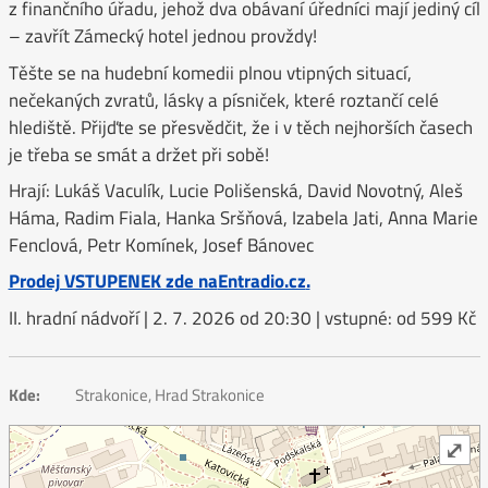
z finančního úřadu, jehož dva obávaní úředníci mají jediný cíl
– zavřít Zámecký hotel jednou provždy!
Těšte se na hudební komedii plnou vtipných situací,
nečekaných zvratů, lásky a písniček, které roztančí celé
hlediště. Přijďte se přesvědčit, že i v těch nejhorších časech
je třeba se smát a držet při sobě!
Hrají: Lukáš Vaculík, Lucie Polišenská, David Novotný, Aleš
Háma, Radim Fiala, Hanka Sršňová, Izabela Jati, Anna Marie
Fenclová, Petr Komínek, Josef Bánovec
Prodej VSTUPENEK zde na
Entradio.cz
.
II. hradní nádvoří | 2. 7. 2026 od 20:30 | vstupné: od 599 Kč
Kde:
Strakonice, Hrad Strakonice
⤢