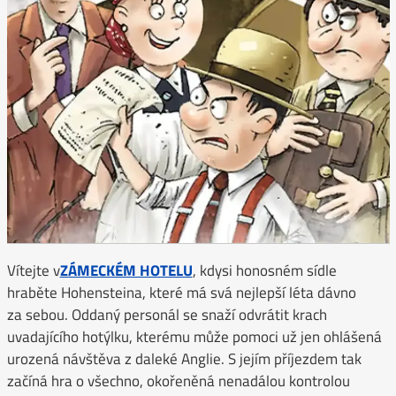
Vítejte v
ZÁMECKÉM HOTELU
, kdysi honosném sídle
hraběte Hohensteina, které má svá nejlepší léta dávno
za sebou. Oddaný personál se snaží odvrátit krach
uvadajícího hotýlku, kterému může pomoci už jen ohlášená
urozená návštěva z daleké Anglie. S jejím příjezdem tak
začíná hra o všechno, okořeněná nenadálou kontrolou