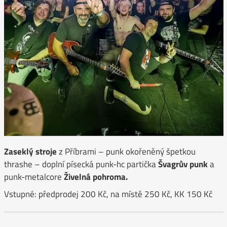
Zaseklý stroje
z Příbrami – punk okořeněný špetkou
thrashe – doplní písecká punk-hc partička
Švagrův punk
a
punk-metalcore
Živelná pohroma.
Vstupné: předprodej 200 Kč, na místě 250 Kč, KK 150 Kč