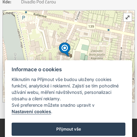
Kde:
Divadlo Pod čarou
⤢
Informace o cookies
Kliknutím na Přijmout vše budou uloženy cookies
+
funkční, analytické i reklamní. Zajistí se tím pohodlné
užívání webu, měření návštěvnosti, personalizaci
–
obsahu a cílení reklamy.
©
OpenStreetMap
contributors.
Své preference můžete snadno upravit v
Nastavení cookies
.
© Píseckem / Kalendárium (Změna programu vyhrazena!)
(Cookies)
Přijmout vše
© 2018 - 2026 Realizace a správa webu:
Studio QUIN.cz