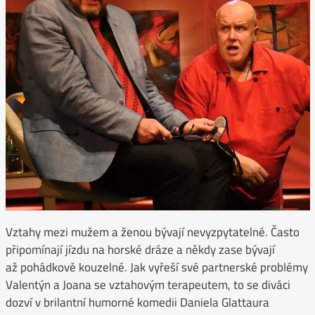
Vztahy mezi mužem a ženou bývají nevyzpytatelné. Často
připomínají jízdu na horské dráze a někdy zase bývají
až pohádkově kouzelné. Jak vyřeší své partnerské problémy
Valentýn a Joana se vztahovým terapeutem, to se diváci
dozví v brilantní humorné komedii Daniela Glattaura