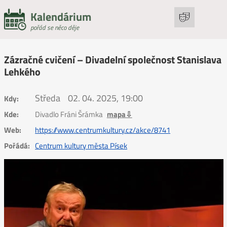
Kalendárium
pořád se něco děje
Zázračné cvičení – Divadelní společnost Stanislava
Lehkého
Středa
02. 04. 2025, 19:00
Kdy:
Kde:
Divadlo Fráni Šrámka
mapa⇩
Web:
https://www.centrumkultury.cz/akce/8741
Pořádá:
Centrum kultury města Písek