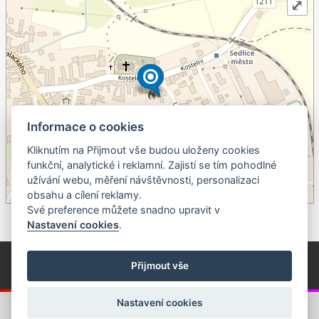
⤢
Informace o cookies
Kliknutím na Přijmout vše budou uloženy cookies
+
funkční, analytické i reklamní. Zajistí se tím pohodlné
užívání webu, měření návštěvnosti, personalizaci
–
obsahu a cílení reklamy.
©
OpenStreetMap
contributors.
Své preference můžete snadno upravit v
Nastavení cookies
.
© Píseckem / Kalendárium (Změna programu vyhrazena!)
(Cookies)
Přijmout vše
© 2018 - 2026 Realizace a správa webu:
Studio QUIN.cz
Nastavení cookies