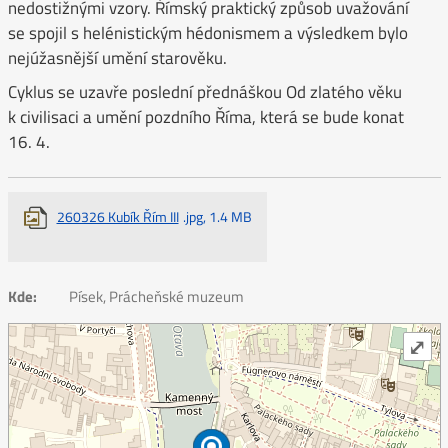
nedostižnými vzory. Římský praktický způsob uvažování
se spojil s helénistickým hédonismem a výsledkem bylo
nejúžasnější umění starověku.
Cyklus se uzavře poslední přednáškou Od zlatého věku
k civilisaci a umění pozdního Říma, která se bude konat
16. 4.
260326 Kubík Řím III
.jpg, 1.4 MB
Kde:
Písek, Prácheňské muzeum
⤢