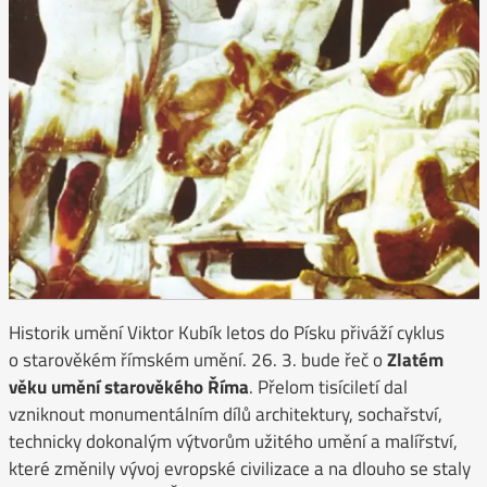
Historik umění Viktor Kubík letos do Písku přiváží cyklus
o starověkém římském umění. 26. 3. bude řeč o
Zlatém
věku umění starověkého Říma
. Přelom tisíciletí dal
vzniknout monumentálním dílů architektury, sochařství,
technicky dokonalým výtvorům užitého umění a malířství,
které změnily vývoj evropské civilizace a na dlouho se staly