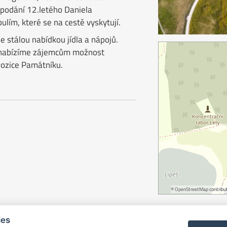
 podání 12.letého Daniela
ulím, které se na cestě vyskytují.
 stálou nabídkou jídla a nápojů.
 nabízíme zájemcům možnost
pozice Památníku.
©
OpenStreetMap
contribut
ies