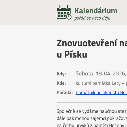
Kalendárium
pořád se něco děje
Znovuotevření na
u Písku
Sobota
18. 04. 2026,
Kdy:
Kde:
kulturní památka Lety – 
Pořádá:
Památník holokaustu Rom
Společně se vydáme naučnou stez
dále pak mohou zájemci pokračova
na četbu úryvků z pamětí Boženy 