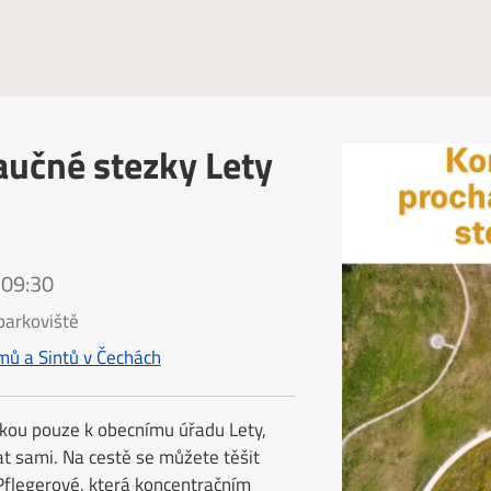
učné stezky Lety
 09:30
parkoviště
ů a Sintů v Čechách
kou pouze k obecnímu úřadu Lety,
t sami. Na cestě se můžete těšit
Pflegerové, která koncentračním