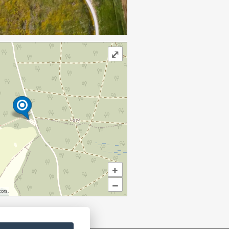
⤢
+
–
ors.