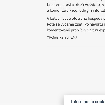
táborem prošla; píseň Aušvicate v
a komentáře k jednotlivým info tab
V Letech bude otevřená hospoda se
Poté se vydáme zpět. Po návratu
komentované prohlídky vnitřní ex
Těšíme se na vás!
Informace o cook