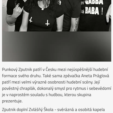
Punkový Zputnik patří v Česku mezi nejúspěšnější hudební
formace svého druhu. Také sama zpěvačka Aneta Práglová
patří mezi velmi výrazné osobnosti hudební scény. Její
pověstný chraplák, dokonalý smysl pro rytmus i sebevědomí
je v naprostém souladu s hudbou, kterou skupina
prezentuje.
Zputnik doplní Zvlášňý Škola - svérázná a osobitá kapela