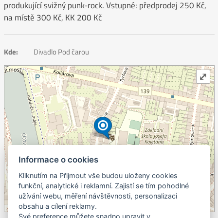
produkující svižný punk-rock. Vstupné: předprodej 250 Kč,
na místě 300 Kč, KK 200 Kč
Kde:
Divadlo Pod čarou
⤢
Informace o cookies
Kliknutím na Přijmout vše budou uloženy cookies
+
funkční, analytické i reklamní. Zajistí se tím pohodlné
užívání webu, měření návštěvnosti, personalizaci
–
obsahu a cílení reklamy.
©
OpenStreetMap
contributors.
Své preference můžete snadno upravit v