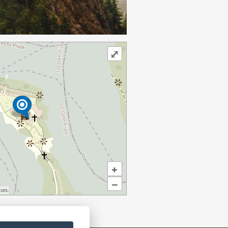
⤢
+
–
ors.