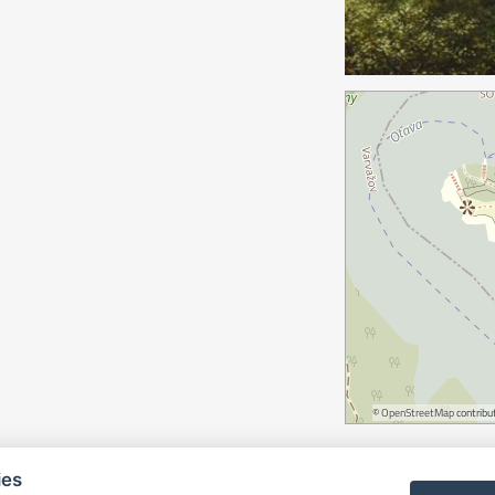
©
OpenStreetMap
contribut
ies