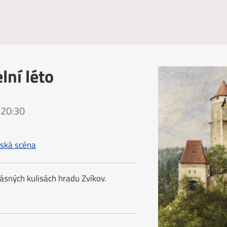
lní léto
 20:30
ňská scéna
rásných kulisách hradu Zvíkov.